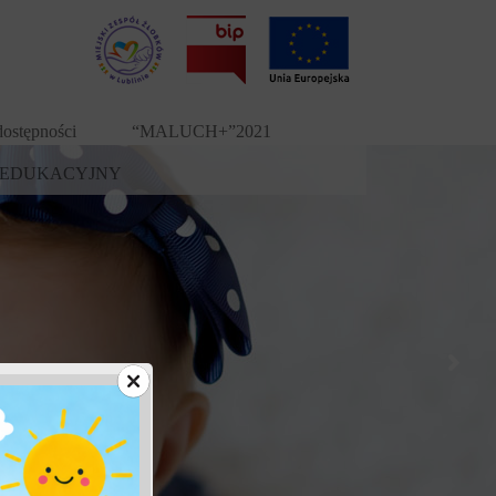
dostępności
“MALUCH+”2021
-EDUKACYJNY