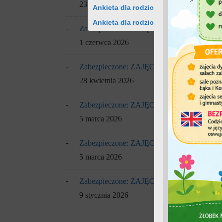
23 czerwca 2026
Ankieta dla rodziców dotycząca korz
Ankieta dla rodziców dotycząca korz
Zabezpieczone: ZAJĘCIA Z DZIEĆMI
1 czerwca 2026
Zabezpieczone: ZAJĘCIA Z DZIEĆMI
28 kwietnia 2026
Zabezpieczone: ZAJĘCIA Z DZIEĆMI
5 marca 2026
Zabezpieczone: ZAJĘCIA Z DZIEĆMI
5 marca 2026
Zabezpieczone: ZAJĘCIA Z DZIEĆMI
9 stycznia 2026