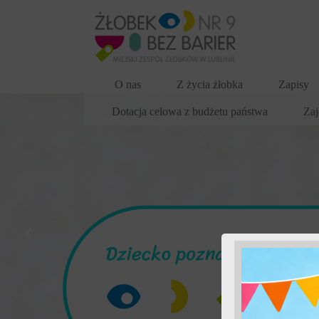
O nas
Z życia żłobka
Zapisy
Dotacja celowa z budżetu państwa
Zaj