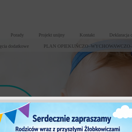
Porady
Projekt unijny
Kontakt
Deklaracja 
ęcia dodatkowe
PLAN OPIEKUŃCZO–WYCHOWAWCZO