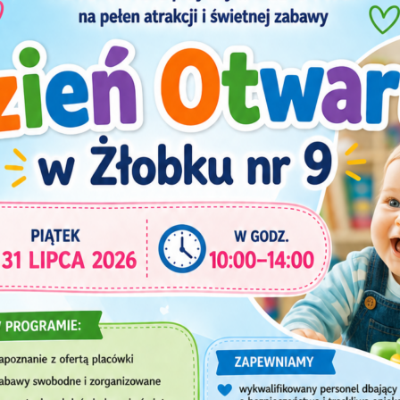
Najnowsze
wpisy – Z życia żłobka
TYCZĄCA KORZYSTANIA Z USŁUG ŻŁOBKA PODC
 PRZEPROWADZONE W MIESIĄCU MAJU 2026