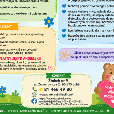
ystania z usług żłobka podczas miesiąca wakacyjnego LIPIEC
ystania z usług żłobka podczas miesiąca wakacyjnego SIERPIEŃ
 PRZEPROWADZONE W MIESIĄCU KWIETNIU 2026
 PRZEPROWADZONE W MIESIĄCU MARCU 2026
 PRZEPROWADZONE W MIESIĄCU STYCZNIU 2026
 PRZEPROWADZONE W MIESIĄCU LUTYM 2026
 PRZEPROWADZONE W MIESIĄCU GRUDNIU 2025